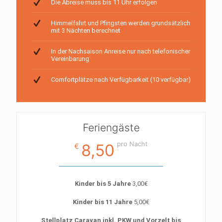
Die Abreise muss bis 11 Uhr erfolgen
Himmelfahrt und Pfingsten werden grundsätzlich
mit 3 Nächten berechnet
In der Nachsaison Anreise nur nach telefonischer
Vereinbarung
Comfortplätze nach Verfügbarkeit (10 verfügbar)
Feriengäste
pro Nacht
8,50
€
Kinder bis 5 Jahre
3,00€
Kinder bis 11 Jahre
5,00€
Stellplatz Caravan inkl. PKW und Vorzelt bis